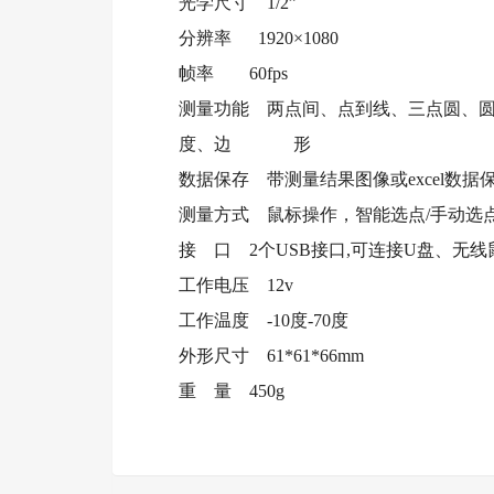
光学尺寸 1/2”
分辨率 1920×1080
帧率 60fps
测量功能 两点间、点到线、三点圆、
度、边 形
数据保存 带测量结果图像或excel数据
测量方式 鼠标操作，智能选点/手动选
接 口 2个USB接口,可连接U盘、无
工作电压 12v
工作温度 -10度-70度
外形尺寸 61*61*66mm
重 量 450g