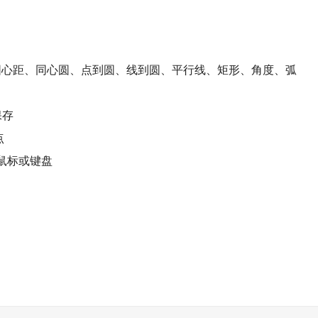
圆心距、同心圆、点到圆、线到圆、平行线、矩形、角度、弧
保存
点
线鼠标或键盘