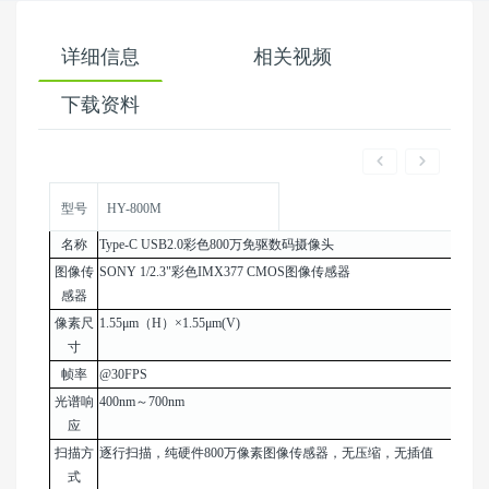
详细信息
相关视频
下载资料
型号
HY-800M
名称
Type-C USB2.0彩色800万免驱数码摄像头
图像传
SONY 1/2.3"彩色IMX377 CMOS图像传感器
感器
像素尺
1.55μm（H）×1.55μm(V)
寸
帧率
@30FPS
光谱响
400nm～700nm
应
扫描方
逐行扫描，纯硬件800万像素图像传感器，无压缩，无插值
式