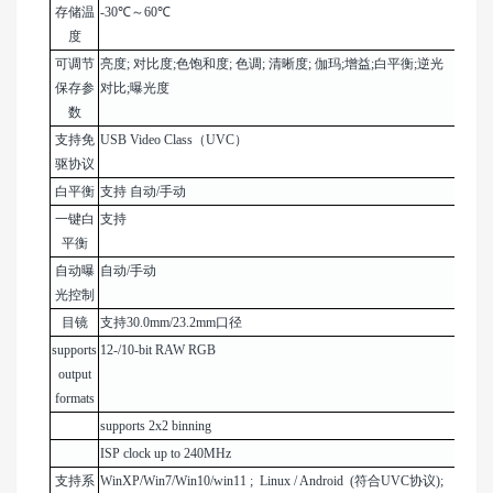
存储温
-30℃～60℃
度
可调节
亮度; 对比度;色饱和度; 色调; 清晰度; 伽玛;增益;白平衡;逆光
保存参
对比;曝光度
数
支持免
USB Video Class（UVC）
驱协议
白平衡
支持 自动/手动
一键白
支持
平衡
自动曝
自动/手动
光控制
目镜
支持30.0mm/23.2mm口径
supports
12-/10-bit RAW RGB
output
formats
supports 2x2 binning
ISP clock up to 240MHz
支持系
WinXP/Win7/Win10/win11 ; Linux / Android (符合UVC协议);