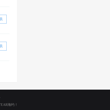
载
载
号
YEAR海约！