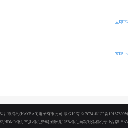
立即下
立即下
深圳市海约(HAYEAR)电子有限公司 版权所有 © 2024
粤ICP备19137300
,HDMI相机,直播相机,数码显微镜,USB相机,自动对焦相机专业品牌-HA