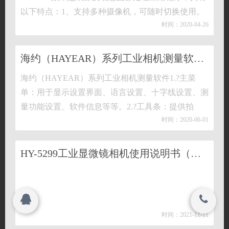
以下特点：1、支持多种摄像机，可随时切换使用。
联系我们
时间：2020-04-26
2、using图像预览渲染的GPU，为高分辨率、高帧率
搜索
的实时图像显示支持。3、支持动态图像测量功能。
关闭
4、软件界面操作简单。 工具栏：拍…
海约（HAYEAR）系列工业相机测量软件(Windows)
海约（HAYEAR）系列工业相机测量软件1.?主菜
© 2021
单：用于显示设置界面、语言设置、十字线设置、测
深圳市海约电子有限公司 All rights reserved.
© 2021
量功能设置、软件信息等等。2.?工具条：提供拍
深圳市海约电子有限公司 All rights reserved.
时间：2020-06-01
照、录像、分辨率切换、视频格式等常用操作3.?侧
边栏切换标签：控制面板，提供了相机属性设置、色
彩设置曝光设置等功能…
HY-5299工业显微镜相机使用说明书（中文）
时间：2021-11-11