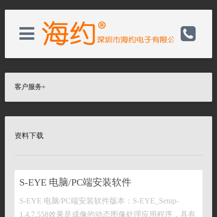
关于我们
电话：0755-32986592
客户服务
+
新闻资讯
手机：13590423899
资料下载
产品展示
邮箱：sales@hayear.com
客户服务
备案号：19137300
S-EYE 电脑/PC端安装软件
联系我们
S-EYE 电脑/PC端安装软件版本：S-EYE_Setup-
网址：http://www.hayear.cn/
1.4.7.558效果是成像的动态图像处理应用程序，具有